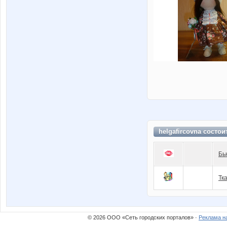
helgafircovna состои
Бь
Тк
© 2026 ООО «Сеть городских порталов» ·
Реклама н