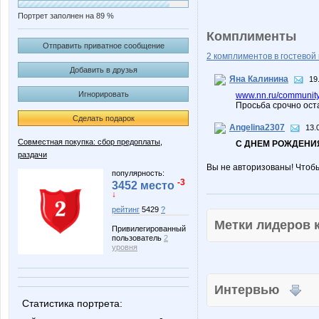
Портрет заполнен на 89 %
Комплименты
Отправить приватное сообщение
2 комплиментов в гостевой 
Добавить в друзья
Яна Калинина
19
Игнорировать
www.nn.ru/community
Просьба срочно ост
Сделать подарок
Angelina2307
13.
Совместная покупка: сбор предоплаты,
С ДНЕМ РОЖДЕНИЯ
раздачи
Вы не авторизованы! Чтоб
популярность:
-3
3452 место
↓
рейтинг
5429
?
Метки лидеров
Привилегированный
пользователь
2
уровня
Интервью
Статистика портрета: