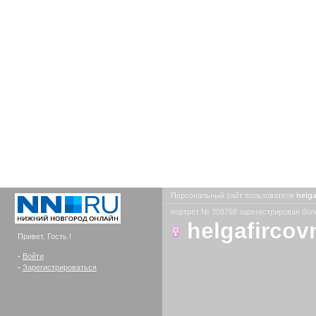
Персональный сайт пользователя
helg
портрет № 308768 зарегистрирован боле
helgafircov
Привет, Гость !
-
Войти
-
Зарегистрироваться